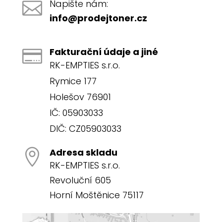
Napište nám:

info@prodejtoner.cz
Fakturační údaje a jiné

RK-EMPTIES s.r.o.
Rymice 177
Holešov 76901
IČ: 05903033
DIČ: CZ05903033
Adresa skladu

RK-EMPTIES s.r.o.
Revoluční 605
Horní Moštěnice 75117